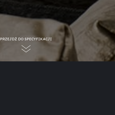
PRZEJDŹ DO SPECYFIKACJI
Horizon Bell Small Tunnel 3
Kominek tunelowy poziomy
Wystarczy nacisnąć przycisk, aby rozpalić ogień
Ogień widoczny z różnych stron
Szyba polerowana lub antyrefleksyjna