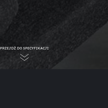
PRZEJDŹ DO SPECYFIKACJI
BOX 20 67
Holenderski design w najczystszej postaci