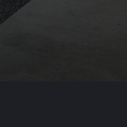
Specyfikacja
Klasa energetyczna
Rodzaj paliwa