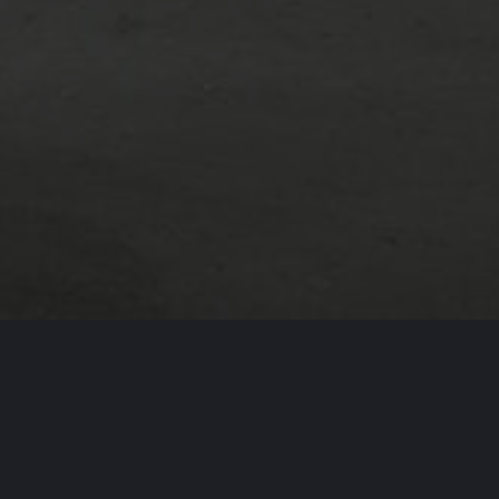
A
Drewno