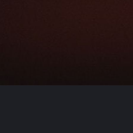
Specyfikacja
Klasa energetyczna
lany drewnem z
Rodzaj paliwa