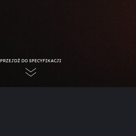
PRZEJDŹ DO SPECYFIKACJI
Evolux 100-45
Całkowicie szczelny, wbudowany kominek opa
drzwiczkami elewacyjnymi