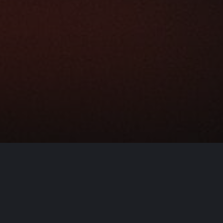
A
Drewno